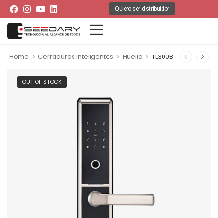
Quiero ser distribuidor
>
>
>
Home
Cerraduras Inteligentes
Huella
TL300B
OUT OF STOCK