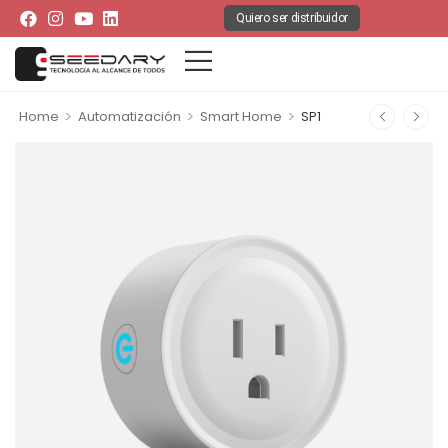
Quiero ser distribuidor
>
>
>
Home
Automatización
Smart Home
SP1