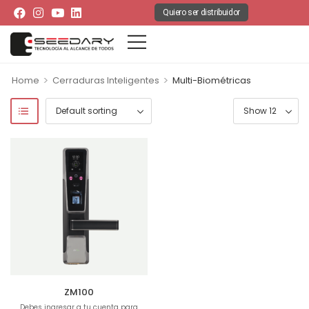
Quiero ser distribuidor
>
>
Home
Cerraduras Inteligentes
Multi-Biométricas
ZM100
Debes ingresar a tu cuenta para