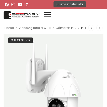
Quiero ser distribuidor
>
>
>
Home
Videovigilancia Wi-Fi
Cámaras PTZ
PT1
OUT OF STOCK