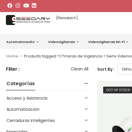
[fibosearch]
Automatización
Videovigilancia
Videovigilancia Wi-Fi
>
Home
Products tagged “C?maras de Vigilancia > Semi-Exterior
Filter :
Clean All
Sort By :
Categorías
OUT OF STOCK
Acceso y Asistencia
Automatización
Cerraduras Inteligentes
Especiales