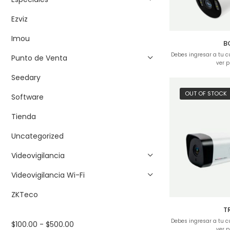
Ezviz
Imou
B
Debes ingresar a tu 
Punto de Venta
ver p
Seedary
OUT OF STOCK
Software
Tienda
Uncategorized
Videovigilancia
Videovigilancia Wi-Fi
ZKTeco
T
Debes ingresar a tu 
$
100.00
-
$
500.00
ver p