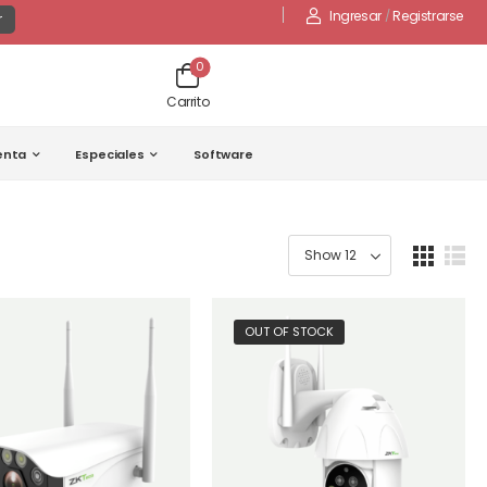
Ingresar
/
Registrarse
r
0
Carrito
enta
Especiales
Software
OUT OF STOCK