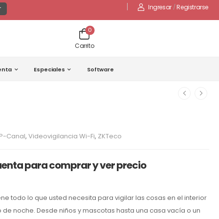
Ingresar
/
Registrarse
r
0
Carrito
enta
Especiales
Software
P-Canal
,
Videovigilancia Wi-Fi
,
ZKTeco
uenta para comprar y ver precio
e todo lo que usted necesita para vigilar las cosas en el interior
o de noche. Desde niños y mascotas hasta una casa vacía o un