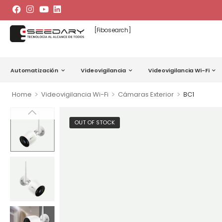
[fibosearch]
Automatización
Videovigilancia
Videovigilancia Wi-Fi
>
>
>
Home
Videovigilancia Wi-Fi
Cámaras Exterior
BC1
OUT OF STOCK