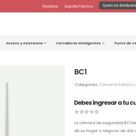
Quiero ser distribuido
Nosotros
Soporte Técnico
Acceso y Asistencia
Cerraduras Inteligentes
Punto de V
BC1
Categories:
Cámaras Exterior
,
Debes ingresar a tu c
La cámara de seguridad BC1 tien
de su hogar o negocio de día 