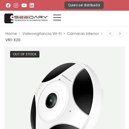
Quiero ser distribuidor
>
>
>
Home
Videovigilancia Wi-Fi
Cámaras Interior
VR1-X20
OUT OF STOCK