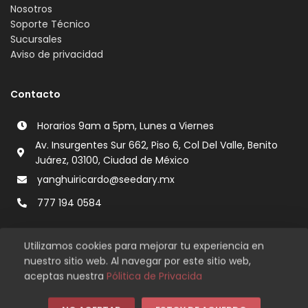
Nosotros
Soporte Técnico
Sucursales
Aviso de privacidad
Contacto
Horarios 9am a 5pm, Lunes a Viernes
Av. Insurgentes Sur 662, Piso 6, Col Del Valle, Benito
Juárez, 03100, Ciudad de México
yanghuiricardo@seedary.mx
777 194 0584
Utilizamos cookies para mejorar tu experiencia en
nuestro sitio web. Al navegar por este sitio web,
aceptas nuestra
Pólitica de Privacida
Copyright © 2026 Seedary. Todos los derechos reservados.
Compra de manera segura en nuestro sitio.