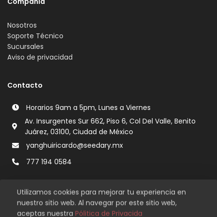
Compañia
Nosotros
Soporte Técnico
Sucursales
Aviso de privacidad
Contacto
Horarios 9am a 5pm, Lunes a Viernes
Av. Insurgentes Sur 662, Piso 6, Col Del Valle, Benito
Juárez, 03100, Ciudad de México
yanghuiricardo@seedary.mx
777 194 0584
Utilizamos cookies para mejorar tu experiencia en
nuestro sitio web. Al navegar por este sitio web,
aceptas nuestra
Pólitica de Privacida
Copyright © 2026 Seedary. Todos los derechos reservados.