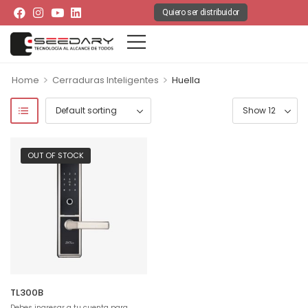
Quiero ser distribuidor
>
>
Home
Cerraduras Inteligentes
Huella
OUT OF STOCK
TL300B
Debes ingresar a tu cuenta para