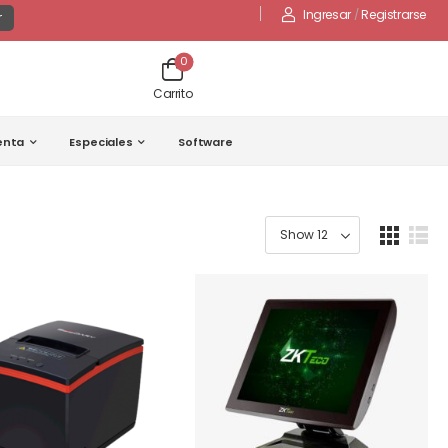
Ingresar
/
Registrarse
r
0
Carrito
enta
Especiales
Software