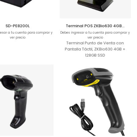
SD-PE8200L
Terminal POS ZKBio630 4GB+128GB
esar a tu cuenta para comprar y
Debes ingresar a tu cuenta para comprar y
ver precio
ver precio
Terminal Punto de Venta con
Pantalla Táctil, ZKBio630 4GB +
128GB SSD