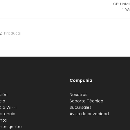
CPU Inte
1.9
2
Products
Compañia
ción
Nosotros
cia
Soporte Técnico
cia Wi-Fi
Sucursales
istencia
Aviso de privacidad
nta
nteligentes