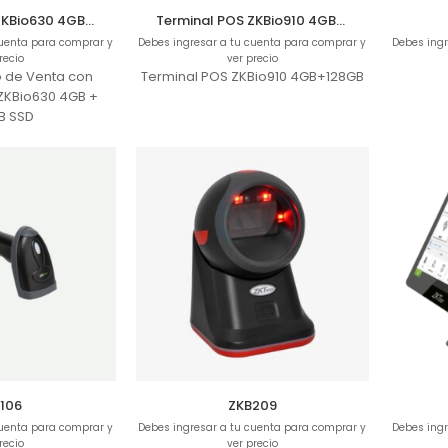
Terminal POS ZKBio630 4GB+256GB
Terminal POS ZKBio910 4GB+128GB
cuenta para comprar y
Debes ingresar a tu cuenta para comprar y
Debes ingr
recio
ver precio
o de Venta con
Terminal POS ZKBio910 4GB+128GB
, ZKBio630 4GB +
B SSD
106
ZKB209
cuenta para comprar y
Debes ingresar a tu cuenta para comprar y
Debes ingr
recio
ver precio