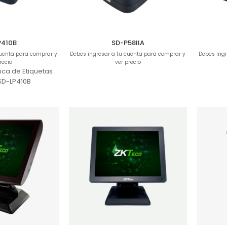
P410B
SD-P58IIA
cuenta para comprar y
Debes ingresar a tu cuenta para comprar y
Debes ingr
recio
ver precio
ca de Etiquetas
SD-LP410B