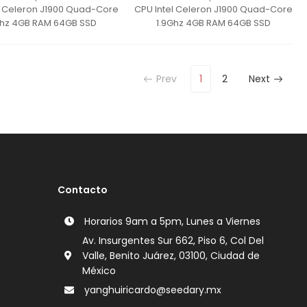
l Celeron J1900 Quad-Core
CPU Intel Celeron J1900 Quad-Core
Ghz 4GB RAM 64GB SSD
1.9Ghz 4GB RAM 64GB SSD
Prev
1
2
Next
Contacto
Horarios 9am a 5pm, Lunes a Viernes
Av. Insurgentes Sur 662, Piso 6, Col Del
Valle, Benito Juárez, 03100, Ciudad de
México
yanghuiricardo@seedary.mx