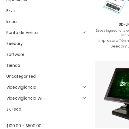
Ezviz
Imou
SD-L
Debes ingresar a tu 
Punto de Venta
ver p
Impresora Térmi
Seedary
Seedary 
Software
Tienda
Uncategorized
Videovigilancia
Videovigilancia Wi-Fi
ZKTeco
$
100.00
-
$
500.00