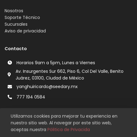
Nosotros
Soporte Técnico
Sucursales
Aviso de privacidad
Contacto
Horarios 9am a 5pm, Lunes a Viernes
Av. Insurgentes Sur 662, Piso 6, Col Del Valle, Benito
Juárez, 03100, Ciudad de México
yanghuiricardo@seedary.mx
777 194 0584
Utilizamos cookies para mejorar tu experiencia en
nuestro sitio web. Al navegar por este sitio web,
aceptas nuestra
Pólitica de Privacida
Copyright © 2026 Seedary. Todos los derechos reservados.