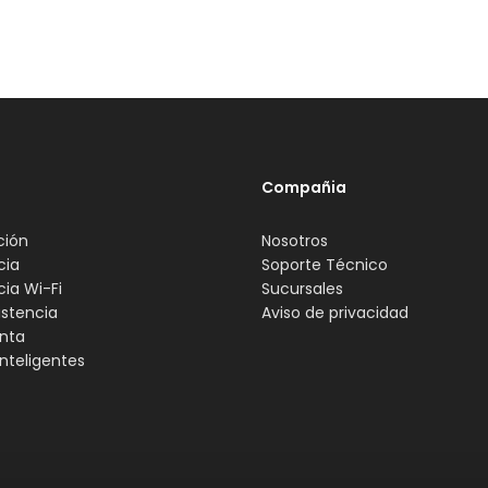
Compañia
ción
Nosotros
cia
Soporte Técnico
cia Wi-Fi
Sucursales
istencia
Aviso de privacidad
nta
nteligentes