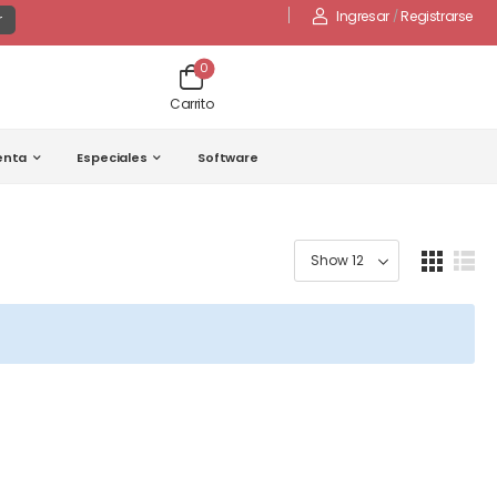
Ingresar
/
Registrarse
r
0
Carrito
enta
Especiales
Software