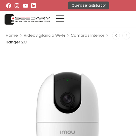
Quiero ser distribuidor
>
>
>
Home
Videovigilancia Wi-Fi
Cámaras Interior
Ranger 2C