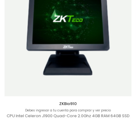
ZKBio910
Debes ingresar a tu cuenta para comprar y ver precio
CPU Intel Celeron J1900 Quad-Core 2.0Ghz 4GB RAM 64GB SSD