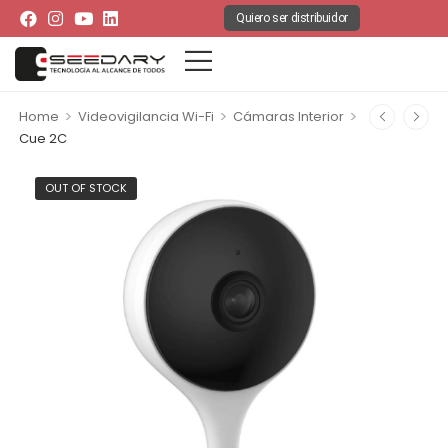
Quiero ser distribuidor
>
>
>
Home
Videovigilancia Wi-Fi
Cámaras Interior
Cue 2C
OUT OF STOCK