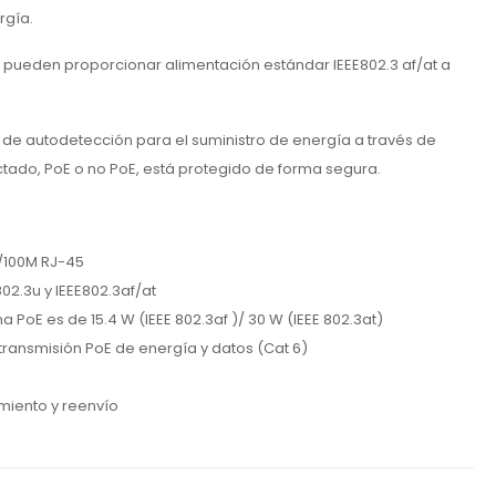
rgía.
pueden proporcionar alimentación estándar IEEE802.3 af/at a
de autodetección para el suministro de energía a través de
ectado, PoE o no PoE, está protegido de forma segura.
0/100M RJ-45
802.3u y IEEE802.3af/at
 PoE es de 15.4 W (IEEE 802.3af )/ 30 W (IEEE 802.3at)
transmisión PoE de energía y datos (Cat 6)
iento y reenvío