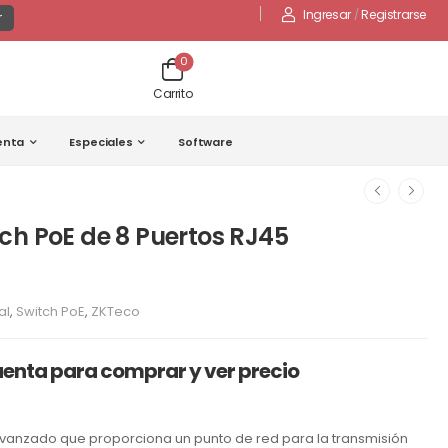
Ingresar
/
Registrarse
r
0
Carrito
enta
Especiales
Software
ch PoE de 8 Puertos RJ45
al
,
Switch PoE
,
ZKTeco
uenta para comprar y ver precio
vanzado que proporciona un punto de red para la transmisión