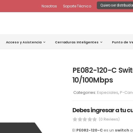
Quiero ser distribuido
Nosotros
Soporte Técnico
Acceso y Asistencia
Cerraduras Inteligentes
Punto de V
PE082-120-C Swit
10/100Mbps
Categories:
Especiales
,
P-Can
Debes ingresar a tu c
(0 Reviews)
El
PE082-120-C
es un
switch
a