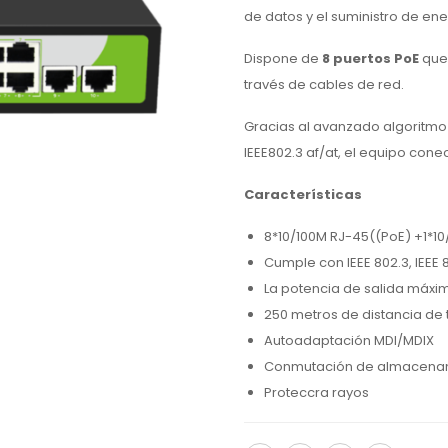
de datos y el suministro de ene
Dispone de
8 puertos PoE
que 
través de cables de red.
Gracias al avanzado algoritmo 
IEEE802.3 af/at, el equipo con
Características
8*10/100M RJ-45((PoE) +1*1
Cumple con IEEE 802.3, IEEE 
La potencia de salida máxima
250 metros de distancia de 
Autoadaptación MDI/MDIX
Conmutación de almacenam
Proteccra rayos