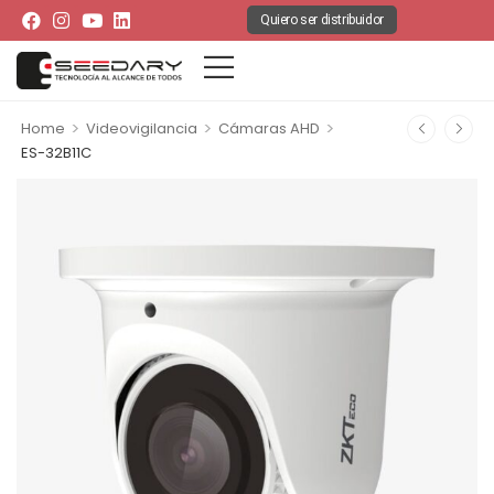
Quiero ser distribuidor
>
>
>
Home
Videovigilancia
Cámaras AHD
ES-32B11C