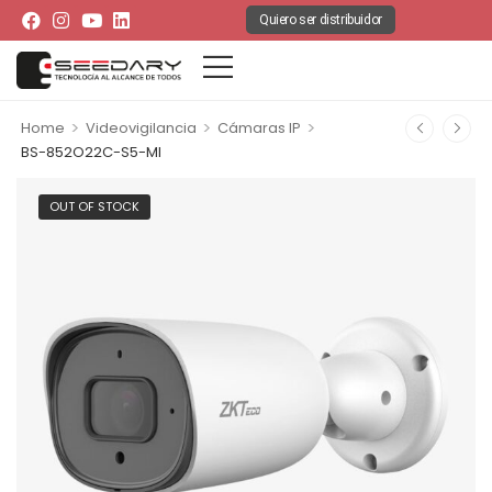
Quiero ser distribuidor
>
>
>
Home
Videovigilancia
Cámaras IP
BS-852O22C-S5-MI
OUT OF STOCK