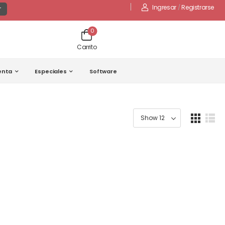
Ingresar
/
Registrarse
r
0
Carrito
enta
Especiales
Software