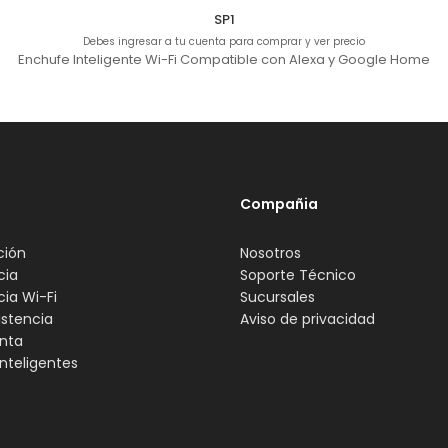
SP1
Debes ingresar a tu cuenta para comprar y ver precio
Enchufe Inteligente Wi-Fi Compatible con Alexa y Google Home
Compañia
ción
Nosotros
cia
Soporte Técnico
cia Wi-Fi
Sucursales
istencia
Aviso de privacidad
nta
nteligentes