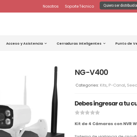
Quiero ser distribuido
Nosotros
Soporte Técnico
Acceso y Asistencia
Cerraduras Inteligentes
Punto de V
NG-V400
Categories:
Kits
,
P-Canal
,
Seed
Debes ingresar a tu c
Kit de 4 Cámaras con NVR Wi
Sistema de vigilancia de circu