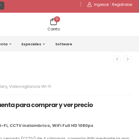
Ingresar
/
Registrarse
r
0
Carrito
enta
Especiales
Software
ary
,
Videovigilancia Wi-Fi
uenta para comprar y ver precio
-Fi, CCTV inalambrico, WiFi Full HD 1080px
ito cerrado (CCTV) de 4 cámaras, conexión WiFi mediante la app