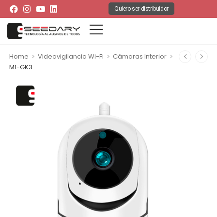
Quiero ser distribuidor
>
>
>
Home
Videovigilancia Wi-Fi
Cámaras Interior
M1-GK3