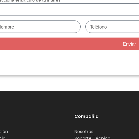
ecciona el artículo de tu interés
Enviar
Compañia
ción
Nosotros
cia
Soporte Técnico