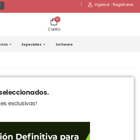
Ingresar
/
Registrarse
r
0
Carrito
enta
Especiales
Software
 seleccionados.
es exclusivas!