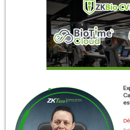
Ex
Ca
es
Dé