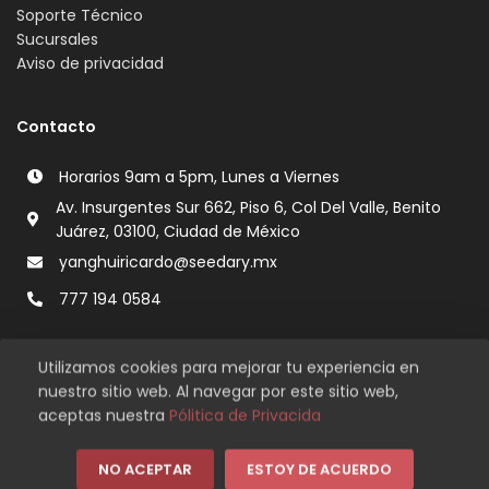
Soporte Técnico
Sucursales
Aviso de privacidad
Contacto
Horarios 9am a 5pm, Lunes a Viernes
Av. Insurgentes Sur 662, Piso 6, Col Del Valle, Benito
Juárez, 03100, Ciudad de México
yanghuiricardo@seedary.mx
777 194 0584
Utilizamos cookies para mejorar tu experiencia en
nuestro sitio web. Al navegar por este sitio web,
aceptas nuestra
Pólitica de Privacida
Copyright © 2026 Seedary. Todos los derechos reservados.
Compra de manera segura en nuestro sitio.
NO ACEPTAR
ESTOY DE ACUERDO